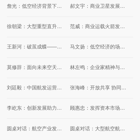
詹光：低空经济背景下大型货运无人机发展的一点思考
郝文宇：商业卫星发展态势及投资展望
徐朝梁：大型重型直升机在低空经济领域的多元价值与贡献
范威：商业运载火箭发展态势及未来展望
王新河：破茧成蝶——中国商业航天的现状和未来发展
马文扬：低空经济的场景实验与未来展望
莫修辞：面向未来空天应用的雷达技术发展展望
林左鸣：企业家精神与大变局
刘廷毅：中国航发运营管理体系探索与实践
张海峰：开放共享 协同融合 太空经济新业态与航天产业体系新发展
李屹东：创新发展助力翼龙腾飞
顾惠忠：发挥资本市场作用，促进航空工业发展
圆桌对话：航空产业发展与机遇 | 企业家年会实录
圆桌对话：大型航空航天企业管理的心得体会 | 企业家年会实录