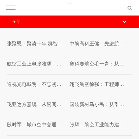
全部
张聚恩：聚势十年 群智涌现 为航空强国而奋斗
中航高科王健：先进航空复合材料企业产业链协同及管理实践
​航空工业上电张雅馨：系统变革、价值重构：一家军工央企的管理进化论
奥科赛航空毛一青：从梦想到天空——中国航空创业的挑战与突破
通视光电戴明：不忘初心 砥砺前行
翊飞航空徐强：工程师到企业家成长路上的思考
飞亚达方嘉锐：从腕间方寸到空天传动——飞亚达转型发展之路
国装新材马小民：从引燃到自燃——氧化铝连续纤维技术突破赋能航空OX-CMC陶瓷基复合材料快速发展之路
殷时军：城市空中交通促进低空经济高质量发展
张辉：航空工业能力建设的回顾与展望