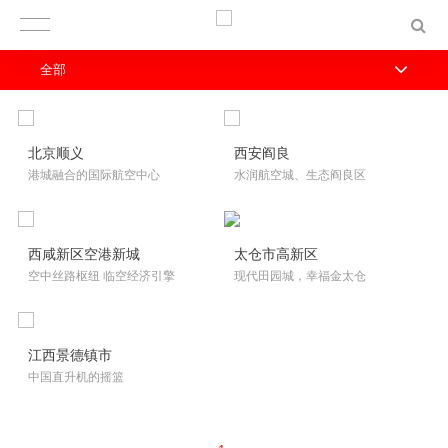
全部
北京顺义
西安阎良
港城融合的国际航空中心
水润航空城、生态阎良区
西咸新区空港新城
太仓市高新区
空中丝路枢纽 临空经济引擎
现代田园城，幸福金太仓
江西景德镇市
中国直升机的摇篮